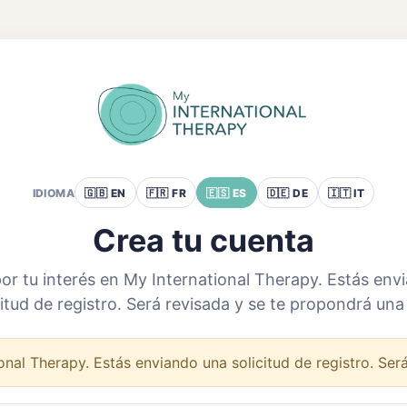
IDIOMA
🇬🇧 EN
🇫🇷 FR
🇪🇸 ES
🇩🇪 DE
🇮🇹 IT
Crea tu cuenta
por tu interés en My International Therapy. Estás env
citud de registro. Será revisada y se te propondrá una 
onal Therapy. Estás enviando una solicitud de registro. Ser