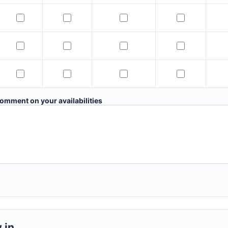
Lunes — Noon 11:00–13:00
Martes — Noon 11:00–13:00
Miércoles — Noon 11:00–1
Jueves — No
Lunes — Afternoon 14:00–17:00
Martes — Afternoon 14:00–17:00
Miércoles — Afternoon 14:
Jueves — Af
Lunes — Evening 18:00–20:00
Martes — Evening 18:00–20:00
Miércoles — Evening 18:0
Jueves — Ev
comment on your availabilities
w in…