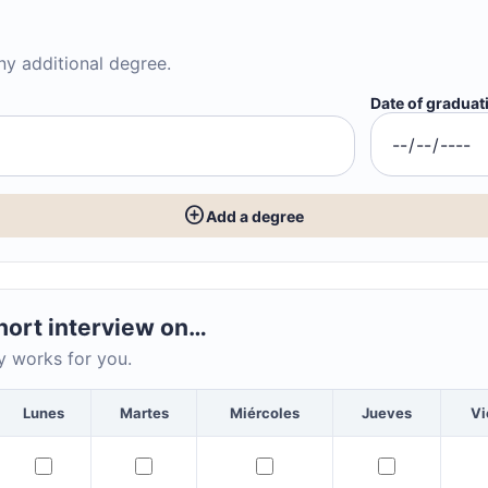
ny additional degree.
Date of graduat
add_circle
Add a degree
short interview on…
y works for you.
Lunes
Martes
Miércoles
Jueves
Vi
Lunes — Morning 08:00–10:00
Martes — Morning 08:00–10:00
Miércoles — Morning 08:0
Jueves — Mo